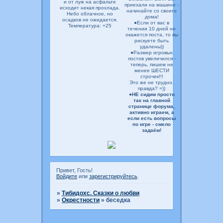
и от луж на асфальте
приехали на машине -
исходит некая прохлада.
начинайте со своего
Небо облачное, но
дома!
осадков не ожидается.
●Если от вас в
Температура: +25
течении 10 дней не
окажется поста, то вы
рискуете быть
удалены))
●Размер игровых
постов увеличился -
теперь, пишем не
менее ШЕСТИ
строчек!!!
Это же не трудно,
правда? =))
●
НЕ сидим просто
так на главной
странице форума,
активно играем, а
если есть вопросы
по игре - смело
задаём!
Привет, Гость!
Войдите
или
зарегистрируйтесь
.
»
Тибидохс. Сказки о любви
»
Окрестности
»
беседка