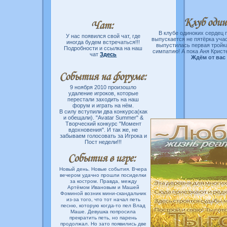
В клубе одиноких сердец
У нас появился свой чат, где
выпускается не пятёрка учас
иногда будем встречаться!!!
выпустилась первая тройк
Подробности и ссылка на наш
симпатию! А пока Аня Крист
чат
Здесь
Ждём от вас 
9 ноября 2010 произошло
удаление игроков, которые
перестали заходить на наш
форум и играть на нём.
В силу вступили два конкурса(как
и обещали). "Avatar Summer" &
Творческий конкурс "Момент
вдохновения". И так же, не
забываем голосовать за Игрока и
Пост недели!!!
Новый день. Новые события. Вчера
вечером удачно прошли посиделки
за костром. Правда, между
Артёмом Ивановым и Машей
Фоминой возник мини-скандальчик
из-за того, что тот начал петь
песню, которую когда-то пел Влад
Маше. Девушка попросила
прекратить петь, но парень
продолжал. Но зато появились две