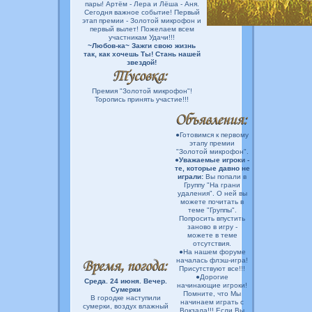
пары! Артём - Лера и Лёша - Аня.
Сегодня важное событие! Первый
этап премии - Золотой микрофон и
первый вылет! Пожелаем всем
участникам Удачи!!!
~Любов-ка~ Зажги свою жизнь
так, как хочешь Ты! Стань нашей
звездой!
Премия "Золотой микрофон"!
Торопись принять участие!!!
●Готовимся к первому
этапу премии
"Золотой микрофон".
●
Уважаемые игроки -
те, которые давно не
играли:
Вы попали в
Группу "На грани
удаления". О ней вы
можете почитать в
теме "Группы".
Попросить впустить
заново в игру -
можете в теме
отсутствия.
●На нашем форуме
началась флэш-игра!
Присутствуют все!!!
●Дорогие
Среда. 24 июня. Вечер.
начинающие игроки!
Сумерки
Помните, что Мы
В городке наступили
начинаем играть с
сумерки, воздух влажный
Вокзала!!! Если Вы